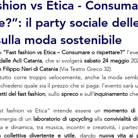
shion vs Etica - Consuma
e?”: il party sociale dell
sulla moda sostenibile
a 
“Fast fashion vs Etica – Consumare o rispettare?”
 l’ev
dalle Acli Catania
, che si svolgerà 
sabato 24 maggio
 20
n Filippo Neri di Catania
 (Via Teatro Greco 32). 
utto corre troppo velocemente, anche la moda sembr
 chiedersi quale sia il prezzo che si paga: l’evento sar
etti del fast fashion
, sullo 
spreco 
e sull’
inquinamento 
che
st fashion vs Etica” intende essere un 
momento di c
energia di un 
laboratorio di upcycling 
alla 
convivialità d
a e dinamica, tra musica, incontri e creatività, i parte
 collettiva divertente e utile
, dando 
nuova vita ai p