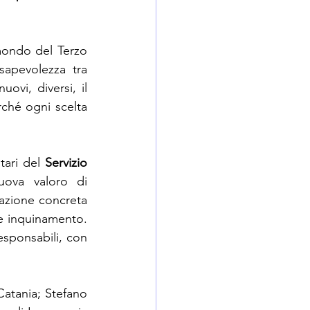
 mondo del Terzo 
apevolezza tra 
vi, diversi, il 
hé ogni scelta 
tari del 
Servizio 
uova valoro di 
azione concreta 
e inquinamento. 
esponsabili, con 
atania; Stefano 