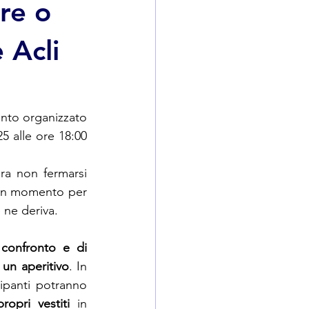
re o
e Acli
ento organizzato 
25 alle ore 18:00 
a non fermarsi 
à un momento per 
 ne deriva.
onfronto e di 
i un aperitivo
. In 
cipanti potranno 
ropri vestiti
 in 