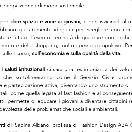
 e appassionati di moda sostenibile.
 per 
dare spazio e voce ai giovani
, e per avvicinarli al
abbiano gli strumenti adeguati per scegliere con cons
e e futuro, l’evento cercherà di guardare con occhi nuo
mento e dello shopping, molto spesso compulsivo. Perc
 sulle risorse, 
sull’economia e sulla qualità della vita
.
 saluti istituzionali
 ci sarà una testimonianza dei volon
, che sottolineeranno come il Servizio Civile prom
one e partecipazione attiva, diventando uno strumento di 
ali, come quella legata al fast fashion e al conseguent
fatti, permette di educare i giovani a diventare cittadini r
volezza delle problematiche sociali e ambientali.
nti di
: Sabina Albano, prof.ssa di Fashion Design ABA C