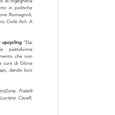
o di Ingegneria 
to in politiche 
one Romagnoli, 
o Civile Acli. A 
i upcycling
 “Dai 
a piattaforma 
amento che non 
a cura di Gloria 
api, dando loro 
intZone, Fratelli 
Luciana Cavalli, 