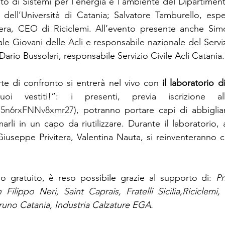
to di Sistemi per l’energia e l’ambiente del Dipartiment
a dell’Università di Catania; Salvatore Tamburello, esper
itera, CEO di Riciclemi. All’evento presente anche Sim
e Giovani delle Acli e responsabile nazionale del Servizi
ario Bussolari, responsabile Servizio Civile Acli Catania.
e di confronto si entrerà nel vivo con 
il laboratorio d
i vestiti!”: i presenti, previa iscrizione all
LB5n6rxFNNv8xmr27
), potranno portare capi di abbigli
rli in un capo da riutilizzare. Durante il laboratorio, 
Giuseppe Privitera, Valentina Nauta, si reinventeranno c
o gratuito, è reso possibile grazie al supporto di: 
Pr
ilippo Neri, Saint Caprais, Fratelli Sicilia,Riciclemi, 
runo Catania, Industria Calzature EGA.