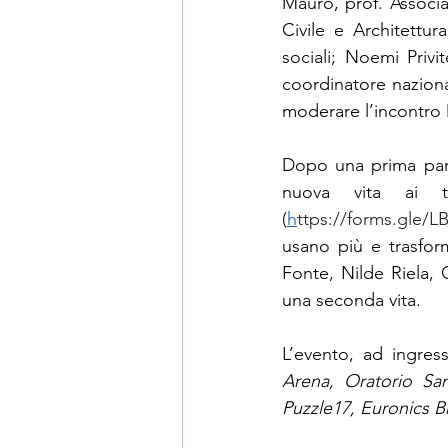
Mauro, prof. Associa
Civile e Architettur
sociali; Noemi Priv
coordinatore nazional
moderare l’incontro D
Dopo una prima part
nuova vita ai tuo
(
h
ttps://forms.gle/
usano più e trasforma
Fonte, Nilde Riela, 
una seconda vita.
L’evento, ad ingress
Arena, Oratorio San F
Puzzle17, Euronics B