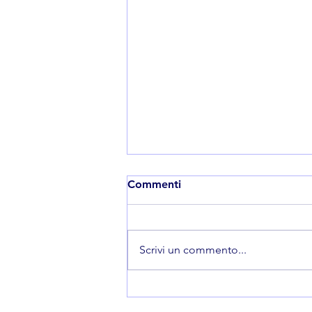
Commenti
Scrivi un commento...
“Versi e Solchi dell’Essere”,
successo per la prima