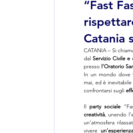
“Fast Fa
rispettar
Catania 
CATANIA – Si chiam
dal 
Servizio Civile e 
presso 
l’Oratorio Sa
In un mondo dove t
mai, ed è inevitabile
confrontarsi sugli 
eff
Il 
party sociale
 “Fa
creatività
, unendo l’
un’atmosfera rilassat
vivere 
un’esperienza