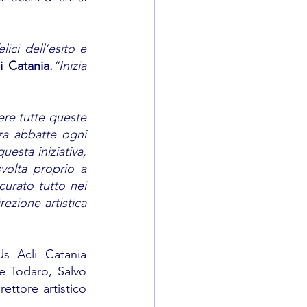
ci dell’esito e 
i Catania.
“Inizia 
re tutte queste 
a abbatte ogni 
sta iniziativa, 
olta proprio a 
urato tutto nei 
ezione artistica 
s Acli Catania 
 Todaro, Salvo 
ettore artistico 