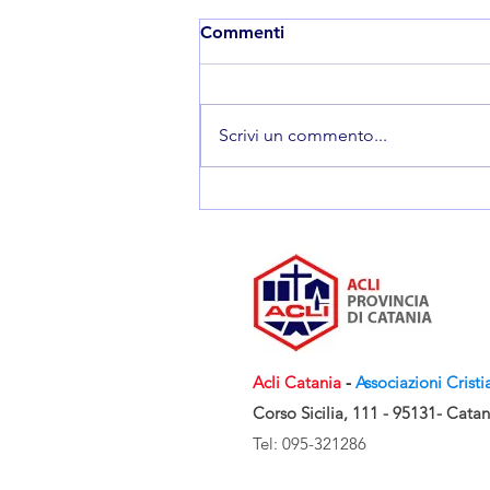
Commenti
Scrivi un commento...
“Versi e Solchi dell’Essere”,
successo per la prima
edizione del concorso
nazionale promosso da Acli
Catania e Magna Libri
Acli Catania
-
Associazioni Cristi
Corso Sicilia, 111 - 95131- Catan
Tel: 095-321286