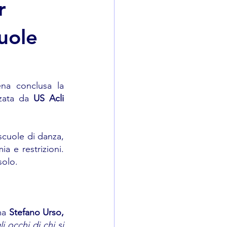
r
cuole
na conclusa la 
zzata da 
US Acli 
cuole di danza, 
 e restrizioni.  
solo.
ma 
Stefano Urso, 
 occhi di chi si 