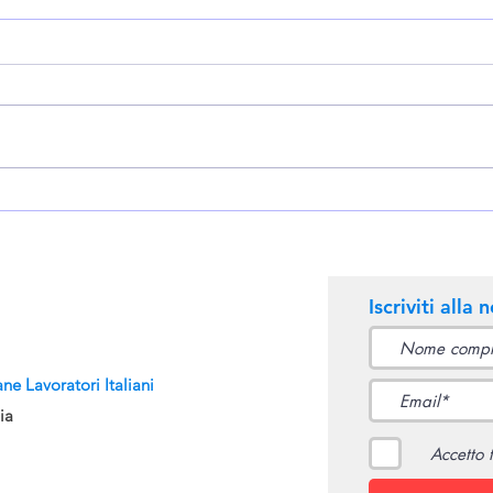
TUTELA I TUOI DIRITTI:
Camm
SEGNALA IL TUO CASO DI
Blue
INFORTUNIO SUL LAVORO
Miti
O MALATTIA
PROFESSIONALE
Iscriviti alla 
ane Lavoratori Italiani
ia
Accetto 