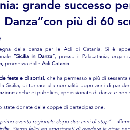
ania: grande successo pe
in Danza”con più di 60 s
e
segna della danza per le Acli di Catania. Si è appe
onale 
“Sicilia in Danza”
, presso il Palacatania, organi
a, 
promossa dalle 
Acli Catania
.
de festa e di sorrisi
, che ha permesso a più di sessanta s
la Sicilia, di tornare alla normalità dopo anni di pandemia
azione
 anche di pubblico, appassionato di danza e non 
no state donate delle coppe di partecipazione.
 primo evento regionale dopo due anni di stop” 
– affer
cilia
. Siamo felici ed emozionati di rivedere la gioia negli