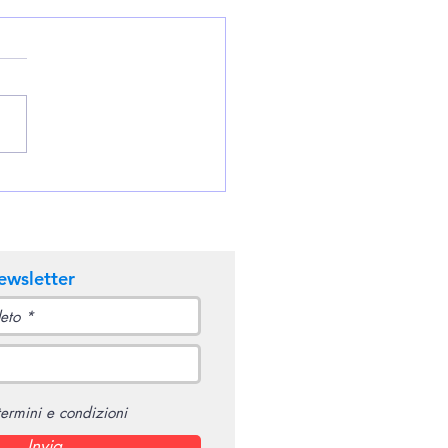
iniamoci su: Pantalica
 Mind Cammino tra
, Acque e Psiche
newsletter
termini e condizioni
Invia