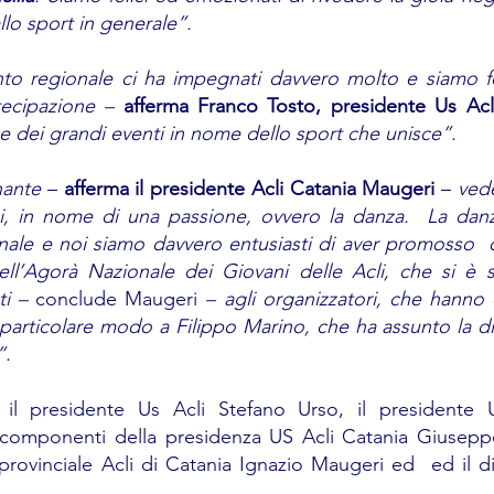
llo sport in generale”.
o regionale ci ha impegnati davvero molto e siamo feli
ecipazione – 
afferma Franco Tosto, presidente Us Acl
ne dei grandi eventi in nome dello sport che unisce”.
nante
 – 
afferma il presidente Acli Catania Maugeri
 – 
vede
i, in nome di una passione, ovvero la danza.  La danz
nale e noi siamo davvero entusiasti di aver promosso  que
ll’Agorà Nazionale dei Giovani delle Acli, che si è sv
i – 
conclude Maugeri
 – agli organizzatori, che hanno c
 particolare modo a Filippo Marino, che ha assunto la dir
”.
: il presidente Us Acli Stefano Urso, il presidente U
 componenti della presidenza US Acli Catania Giuseppe
provinciale Acli di Catania Ignazio Maugeri ed  ed il dir